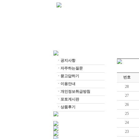
ㆍ
공지사항
ㆍ
자주하는질문
ㆍ
묻고답하기
번호
ㆍ
이용안내
28
ㆍ
개인정보취급방침
27
ㆍ
포토게시판
26
ㆍ
상품후기
25
24
23