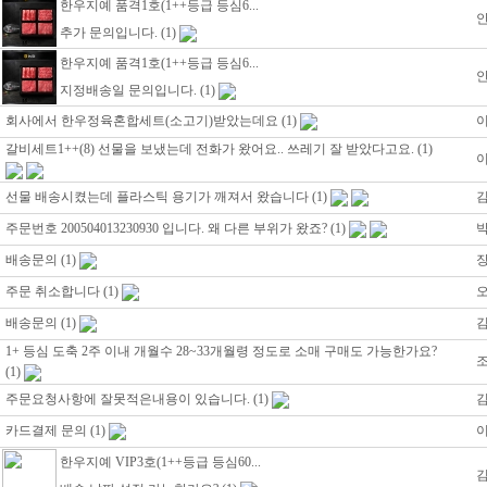
한우지예 품격1호(1++등급 등심6...
추가 문의입니다.
(1)
한우지예 품격1호(1++등급 등심6...
지정배송일 문의입니다.
(1)
회사에서 한우정육혼합세트(소고기)받았는데요
(1)
갈비세트1++(8) 선물을 보냈는데 전화가 왔어요.. 쓰레기 잘 받았다고요.
(1)
선물 배송시켰는데 플라스틱 용기가 깨져서 왔습니다
(1)
주문번호 200504013230930 입니다. 왜 다른 부위가 왔죠?
(1)
배송문의
(1)
주문 취소합니다
(1)
배송문의
(1)
1+ 등심 도축 2주 이내 개월수 28~33개월령 정도로 소매 구매도 가능한가요?
(1)
주문요청사항에 잘못적은내용이 있습니다.
(1)
카드결제 문의
(1)
한우지예 VIP3호(1++등급 등심60...